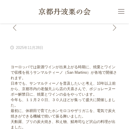
2025年11月28日
ヨーロッパでは新酒ワインが出来上がる時期に、焼栗とワイン
で収穫を祝うサンマルティーノ（San Martino）が各地で開催さ
れます。
日本でも、サンマルティーノを普及したいと考え、10年以上前
から、京都市内の老舗天ぷら店の天喜さんで、ボジョレーヌー
ボー解禁日に、焼栗とワインの会をやっています。
今年も、１１月２０日、３０人ほどが集って盛大に開催しまし
た。
最初に、休耕田で育てたホンモロコやザリガニを、電気で炭火
焼きができる機械で焼いて振る舞いました。
天麩羅、ブリの炭火焼き、和え物、鯖寿司など沢山の料理が出
ました。