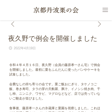
夜久野で例会を開催しました
2022年4月19日
令和４年４月１６日、夜久野（会員の藤原孝一さん宅）で例会
を開催しました。最初に栗をふんだんに使ったパンやケーキを
試食しました。
会費なしの持ち寄りの会です。栗ご飯おにぎり、タケノコご
飯、巻き寿司、タラの芽の天麩羅、豚汁、イノシシ焼き肉、干
し柿、ニンニク、ワサビ、マグロなどなど、店では売っていな
いご馳走が並びました。
食事後、藤原孝一さんの氷蔵庫と栗園を視察しました。これほ